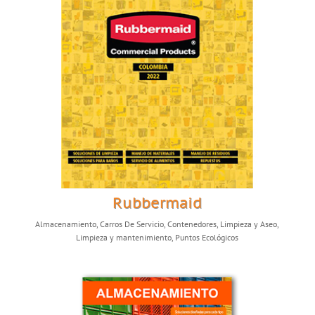
Rubbermaid
Almacenamiento
,
Carros De Servicio
,
Contenedores
,
Limpieza y Aseo
,
Limpieza y mantenimiento
,
Puntos Ecológicos