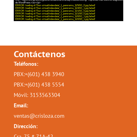
ERROR: loading of /Tour-virtual/indexdata/_1_panorama_11/5/0/1_0.jpg failed!
ERROR: loading of /Tour-virtual/indexdata/_1_panorama_11/4/0/1_1.jpg failed!
ERROR: loading of /Tour-virtual/indexdata/_1_panorama_11/1/0/1_0.jpg failed!
ERROR: loading of /Tour-virtual/indexdata/_1_panorama_11/1/0/0_0.jpg failed!
ERROR: loading of /Tour-virtual/indexdata/_1_panorama_11/0/0/1_1.jpg failed!
ERROR: loading of /Tour-virtual/indexdata/_1_panorama_11/0/0/0_1.jpg failed!
Contáctenos
Teléfonos:
PBX:+(601) 438 3940
PBX:+(601) 438 5554
Móvil: 3153563304
Email:
ventas@crisloza.com
Dirección:
Cra. 75 # 71A-42