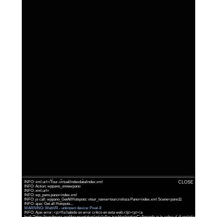
INFO: krpano 1.19-pr4 (build 2016-04-07)
INFO: Android 14 (Pixel 8) - Chrome 131.0 - WebGL
INFO: Panotour Pro V2.5.3 64bits
INFO: Registered to: mojado
INFO: wp_pano.pano=index.xmlwp_pano.vtourpath.length=24
INFO: Action: wppano_oncorestartup: Pano=index.xml Scene=null
INFO: xml.url=/Tour-virtual/indexdata/index.xml
CLOSE
INFO: Action: wppano_onnewpano
INFO: xml.url=
INFO: wp_pano.pano=index.xml
INFO: js call: wppano_GetAllHotspots: vtour_name=tourcrisloza Pano=index.xml Scene=pano11
WARNING: WebVR - unknown device: Pixel-8
INFO: Ajax error: <p>Ha habido un error crítico en esta web.</p><p><a
href="https://wordpress.org/documentation/article/faq-troubleshooting/">Aprende más sobre el diagnóstico